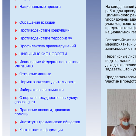
Национальные проекты
На сегодняшний 
работ для прове
Цильнинского ра
упорядочены адр
Обращения граждан
участков, ведетс
представителя ф
Противодействие коррупции
национальной гва
Противодействие терроризму
Всероссийская п
мероприятие, и 
Профилактика правонарушений
зависимости от то
ЦИЛЬНИНСКИЕ НОВОСТИ
Переписные лист
подтверждения не
Исполнение Федерального закона
дохода в перепис
РФ №8-ФЗ
задавать. Это ну
Открытые данные
Предлагаем всем 
участие в предс
Нормотворческая деятельность
Избирательная комиссия
О портале государственных услуг
gosuslugi.ru
Правовые новости, правовая
помощь
Институты гражданского общества
Контактная информация