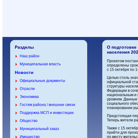
Разделы
О подготовке
населения 20
Наш район
Проектом постан
Муниципальная власть
определены срок
с 15 октября по 1
Новости
Целью столь зна
Официальные документы
официальной ста
структуры населе
Отрасли
Федерации в соч
национальным и 
Экономика
уровнем. Данные
социального обес
Гостям района / внешние связи
планировании рын
Поддержка МСП и инвестиции
Предстоящая пер
Теперь жители ра
Общество
Также с 15 октяб
Муниципальный заказ
прийти для прохо
Имущество
по месту жительс