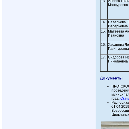
13.
Алеева Гыл
Мансуровна
14.
Савельева О
Валерьевна
15.
Матвеева А
Ивановна
16.
Хасанова Л
Газинуровна
17.
Сидорова И
Николаевна
Документы
ПРОТОКОЛ 
проведени
муниципал
года.
Скача
Распоряже
01.04.201
Всероссий
Цильнинск