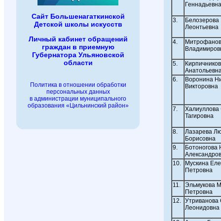
Геннадьевн
Сайт Большенагаткинской
3.
Белозерова
Детской школы искусств
Леонтьевна
Личный кабинет обращений
4.
Митрофанов
граждан в приемную
Владимиров
Губернатора Ульяновской
области
5.
Кирпичников
Анатольевн
6.
Воронина Н
Политика в отношении обработки
Викторовна
персональных данных
в администрации муниципального
образования «Цильнинский район»
7.
Халиуллова
Тагировна
8.
Лазарева Л
Борисовна
9.
Ботоногова
Александро
10.
Мускина Ел
Петровна
11.
Эльмукова 
Петровна
12.
Утриванова
Леонидовна