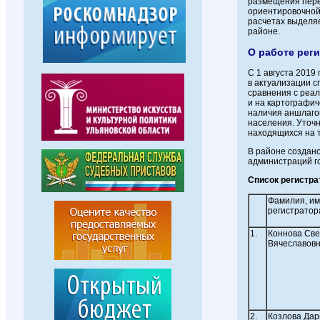
размещения пере
ориентировочной
расчетах выделя
районе.
О работе рег
С 1 августа 2019
в актуализации с
сравнения с реа
и на картографич
наличия аншлаго
населения. Уточ
находящихся на 
В районе создано
администраций г
Список регистра
Фамилия, им
регистратор
1.
Коннова Св
Вячеславов
2.
Козлова Да