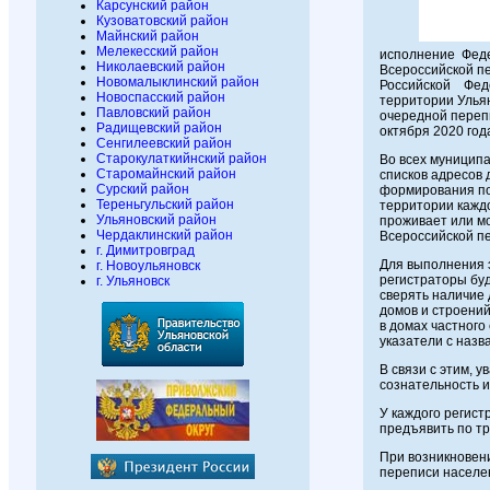
Карсунский район
Кузоватовский район
Майнский район
Мелекесский район
исполнение Феде
Николаевский район
Всероссийской п
Новомалыклинский район
Российской Фед
Новоспасский район
территории Ульян
Павловский район
очередной перепи
Радищевский район
октября 2020 год
Сенгилеевский район
Старокулаткийнский район
Во всех муницип
Старомайнский район
списков адресов
Сурский район
формирования по
Тереньгульский район
территории каждо
Ульяновский район
проживает или м
Чердаклинский район
Всероссийской пе
г. Димитровград
Для выполнения э
г. Новоульяновск
регистраторы буд
г. Ульяновск
сверять наличие
домов и строений
в домах частного
указатели с назв
В связи с этим, 
сознательность и
У каждого регист
предъявить по т
При возникновен
переписи населен