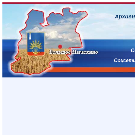
Архивн
С
Соцсет